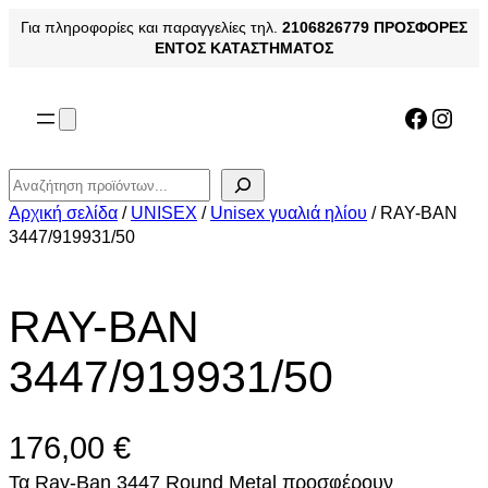
Μετάβαση
Για πληροφορίες και παραγγελίες τηλ.
2106826779
ΠΡΟΣΦΟΡΕΣ
στο
ΕΝΤΟΣ ΚΑΤΑΣΤΗΜΑΤΟΣ
περιεχόμενο
Facebo
Inst
Αναζήτηση
Αρχική σελίδα
/
UNISEX
/
Unisex γυαλιά ηλίου
/ RAY-BAN
3447/919931/50
RAY-BAN
3447/919931/50
176,00
€
Τα Ray-Ban 3447 Round Metal προσφέρουν