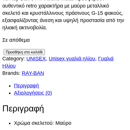
αυθεντικό retro χαρακτήρα με μαύρο μεταλλικό
σκελετό και κρυστάλλινους πράσινους G-15 φακούς,
εξασφαλίζοντας άνεση και υψηλή προστασία από την
ηλιακή ακτινοβολία.
Σε απόθεμα
R
Προσθήκη στο καλάθι
Category:
UNISEX
, 
Unisex γυαλιά ηλίου
, 
Γυαλιά
A
Ηλίου
Y
Brands:
RAY-BAN
-
B
Περιγραφή
A
Αξιολογήσεις (0)
N
3
Περιγραφή
4
4
Χρώμα σκελετού: Μαύρο
7