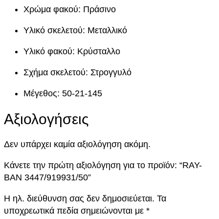
/
Χρώμα φακού: Πράσινο
9
1
Υλικό σκελετού: Μεταλλικό
9
Υλικό φακού: Κρύσταλλο
9
3
Σχήμα σκελετού: Στρογγυλό
1
/
Μέγεθος: 50-21-145
5
0
Αξιολογήσεις
π
ο
Δεν υπάρχει καμία αξιολόγηση ακόμη.
σ
ό
Κάνετε την πρώτη αξιολόγηση για το προϊόν: “RAY-
τ
BAN 3447/919931/50”
η
Η ηλ. διεύθυνση σας δεν δημοσιεύεται.
Τα
τ
υποχρεωτικά πεδία σημειώνονται με
*
α