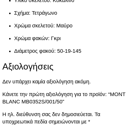
Υλικό σκελετού: Κοκάλινο
B
0
Σχήμα: Τετράγωνο
3
5
Χρώμα σκελετού: Μαύρο
2
Χρώμα φακών: Γκρι
S
/
Διάμετρος φακού: 50-19-145
0
0
Αξιολογήσεις
1
/
Δεν υπάρχει καμία αξιολόγηση ακόμη.
5
0
Κάνετε την πρώτη αξιολόγηση για το προϊόν: “MONT
π
BLANC MB0352S/001/50”
ο
σ
Η ηλ. διεύθυνση σας δεν δημοσιεύεται.
Τα
ό
υποχρεωτικά πεδία σημειώνονται με
*
τ