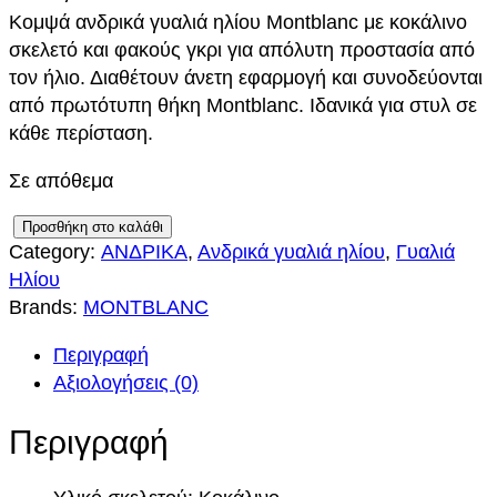
Κομψά ανδρικά γυαλιά ηλίου Montblanc με κοκάλινο
σκελετό και φακούς γκρι για απόλυτη προστασία από
τον ήλιο. Διαθέτουν άνετη εφαρμογή και συνοδεύονται
από πρωτότυπη θήκη Montblanc. Ιδανικά για στυλ σε
κάθε περίσταση.
Σε απόθεμα
M
Προσθήκη στο καλάθι
Category:
ΑΝΔΡΙΚΑ
, 
Ανδρικά γυαλιά ηλίου
, 
Γυαλιά
O
Ηλίου
N
Brands:
MONTBLANC
T
B
Περιγραφή
L
Αξιολογήσεις (0)
A
N
Περιγραφή
C
M