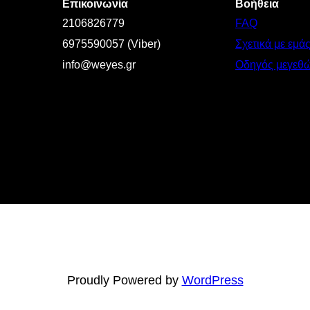
Επικοινωνία
Βοήθεια
2106826779
FAQ
6975590057 (Viber)
Σχετικά με εμά
info@weyes.gr
Οδηγός μεγεθ
Proudly Powered by
WordPress