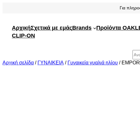
Μετάβαση
Για πληρο
στο
περιεχόμενο
Αρχική
Σχετικά με εμάς
Brands
Προϊόντα OAKL
CLIP-ON
Αναζήτηση
Αρχική σελίδα
/
ΓΥΝΑΙΚΕΙΑ
/
Γυναικεία γυαλιά ηλίου
/ EMPORI