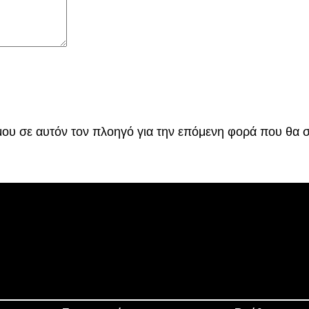
p
-
o
n
π
ο
σ
ό
 μου σε αυτόν τον πλοηγό για την επόμενη φορά που θα 
τ
η
τ
α