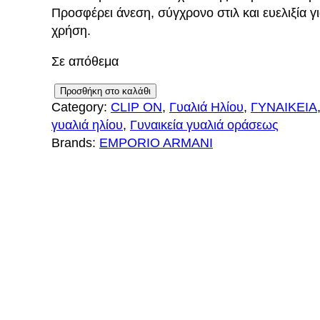
Προσφέρει άνεση, σύγχρονο στιλ και ευελιξία γ
χρήση.
Σε απόθεμα
E
Προσθήκη στο καλάθι
Category:
CLIP ON
, 
Γυαλιά Ηλίου
, 
ΓΥΝΑΙΚΕΙΑ
M
γυαλιά ηλίου
, 
Γυναικεία γυαλιά οράσεως
P
Brands:
EMPORIO ARMANI
O
R
I
O
A
R
M
A
N
I