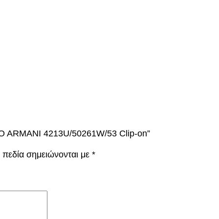
4
2
1
3
U
/
5
0
2
6
1
RIO ARMANI 4213U/50261W/53 Clip-on”
W
/
 πεδία σημειώνονται με
*
5
3
C
l
i