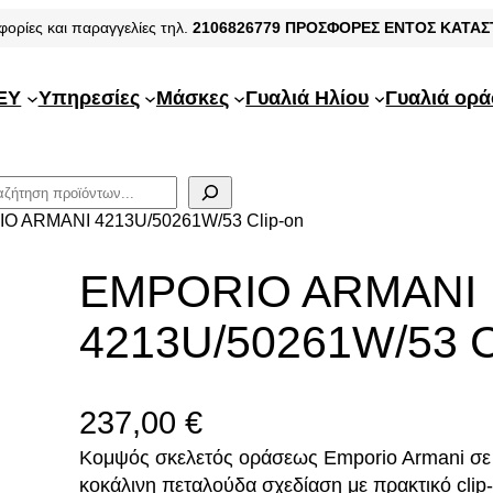
φορίες και παραγγελίες τηλ.
2106826779
ΠΡΟΣΦΟΡΕΣ ΕΝΤΟΣ ΚΑΤΑ
EY
Υπηρεσίες
Μάσκες
Γυαλιά Ηλίου
Γυαλιά ορ
O ARMANI 4213U/50261W/53 Clip-on
EMPORIO ARMANI
4213U/50261W/53 C
237,00
€
Κομψός σκελετός οράσεως Emporio Armani σε
κοκάλινη πεταλούδα σχεδίαση με πρακτικό clip-