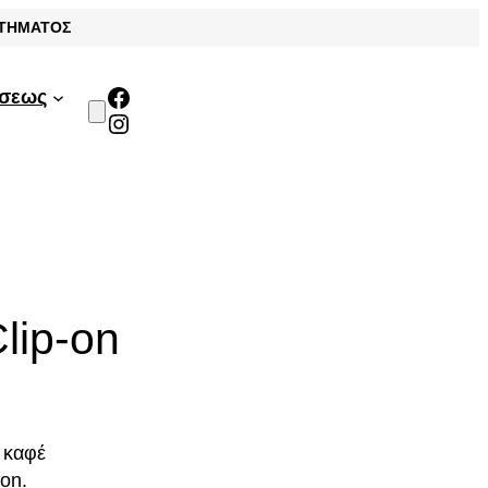
ΣΤΗΜΑΤΟΣ
Facebook
άσεως
Instagram
lip-on
 καφέ
on.