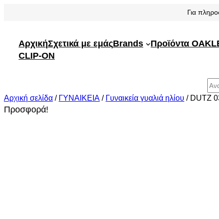
Μετάβαση
Για πληρο
στο
περιεχόμενο
Αρχική
Σχετικά με εμάς
Brands
Προϊόντα OAKL
CLIP-ON
Αναζήτηση
Αρχική σελίδα
/
ΓΥΝΑΙΚΕΙΑ
/
Γυναικεία γυαλιά ηλίου
/ DUTZ 0
Προσφορά!