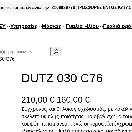
φορίες και παραγγελίες τηλ.
2106826779
ΠΡΟΣΦΟΡΕΣ ΕΝΤΟΣ ΚΑΤΑ
EY
Υπηρεσίες
Μάσκες
Γυαλιά Ηλίου
Γυαλιά ορ
30 C76
DUTZ 030 C76
O
Η
210,00
€
160,00
€
Σύγχρονος και θηλυκός σχεδιασμός, με κοκάλ
r
τ
σκελετό υψηλής ποιότητας. Το οβάλ σχήμα του
i
ρ
κομψότητα και άνεση, ενώ οι κορυφαίοι έγχρωμ
εξασφαλίζουν υψηλή προστασία και μοναδική α