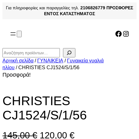
Μετάβαση
Για πληροφορίες και παραγγελίες τηλ.
2106826779
ΠΡΟΣΦΟΡΕΣ
στο
ΕΝΤΟΣ ΚΑΤΑΣΤΗΜΑΤΟΣ
περιεχόμενο
Facebo
Inst
Αναζήτηση
Αρχική σελίδα
/
ΓΥΝΑΙΚΕΙΑ
/
Γυναικεία γυαλιά
ηλίου
/ CHRISTIES CJ1524/S/1/56
Προσφορά!
CHRISTIES
CJ1524/S/1/56
O
Η
145,00
€
120,00
€