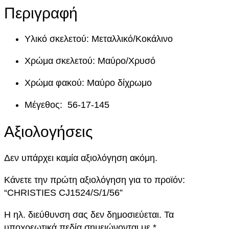
E
e
ή
Περιγραφή
S
w
ε
C
Υλικό σκελετού: Μεταλλικό/Κοκάλινο
J
a
ί
1
Χρώμα σκελετού: Μαύρο/Χρυσό
5
s
ν
2
Χρώμα φακού: Μαύρο δίχρωμο
:
α
4
Μέγεθος: 56-17-145
/
1
ι
S
Αξιολογήσεις
4
:
/
1
5
1
/
Δεν υπάρχει καμία αξιολόγηση ακόμη.
5
,
2
Κάνετε την πρώτη αξιολόγηση για το προϊόν:
6
0
0
“CHRISTIES CJ1524/S/1/56”
π
ο
0
,
Η ηλ. διεύθυνση σας δεν δημοσιεύεται.
Τα
σ
υποχρεωτικά πεδία σημειώνονται με
*