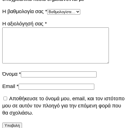
0
ό
τ
Η βαθμολογία σας
*
€
0
η
Η αξιολόγησή σας
*
τ
.
α
€
.
Όνομα
*
Email
*
Αποθήκευσε το όνομά μου, email, και τον ιστότοπο
μου σε αυτόν τον πλοηγό για την επόμενη φορά που
θα σχολιάσω.