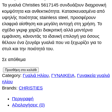
Τα γυαλιά Christies 5617145 συνδυάζουν διαχρονική
r
τ
κομψότητα και ανθεκτικότητα. Κατασκευασμένα από
i
ρ
υψηλής ποιότητας stainless steel, προσφέρουν
ελαφριά αίσθηση και μεγάλη αντοχή στη χρήση. Το
g
έ
σχέδιο γκριφ χαρίζει διακριτική αλλά μοντέρνα
i
χ
εμφάνιση, κάνοντάς τα ιδανική επιλογή για όσους
θέλουν ένα ζευγάρι γυαλιά που να ξεχωρίζει για το
n
ο
στυλ και την ποιότητά του.
a
υ
Σε απόθεμα
l
σ
C
Προσθήκη στο καλάθι
p
α
Category:
Γυαλιά Ηλίου
, 
ΓΥΝΑΙΚΕΙΑ
, 
Γυναικεία γυαλιά
H
ηλίου
R
r
τ
Brands:
CHRISTIES
I
S
i
ι
Περιγραφή
T
Αξιολογήσεις (0)
c
μ
I