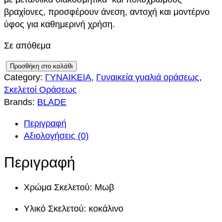
βραχίονες, προσφέρουν άνεση, αντοχή και μοντέρνο
ύφος για καθημερινή χρήση.
Σε απόθεμα
B
Προσθήκη στο καλάθι
Category:
ΓΥΝΑΙΚΕΙΑ
, 
Γυναικεία γυαλιά οράσεως
, 
L
Σκελετοί Οράσεως
A
Brands:
BLADE
D
E
Περιγραφή
4
Αξιολογήσεις (0)
6
1
Περιγραφή
7
C
Χρώμα Σκελετού: Μωβ
3
8
Υλικό Σκελετού: κοκάλινο
π