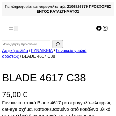
Μετάβαση
Για πληροφορίες και παραγγελίες τηλ.
2106826779
ΠΡΟΣΦΟΡΕΣ
στο
ΕΝΤΟΣ ΚΑΤΑΣΤΗΜΑΤΟΣ
περιεχόμενο
Facebo
Inst
Αναζήτηση
Αρχική σελίδα
/
ΓΥΝΑΙΚΕΙΑ
/
Γυναικεία γυαλιά
οράσεως
/ BLADE 4617 C38
BLADE 4617 C38
75,00
€
Γυναικεία οπτικά Blade 4617 με στρογγυλό–ελαφρώς
cat-eye σχήμα. Κατασκευασμένα από κοκάλινο υλικό
με μεταλλικά διακοσμητικά και πολύχρωμους