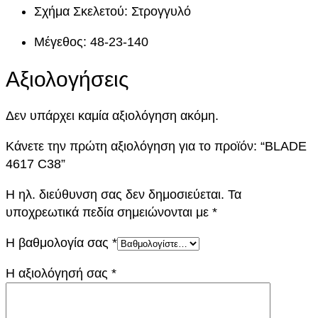
ο
Σχήμα Σκελετού: Στρογγυλό
σ
Μέγεθος: 48-23-140
ό
τ
Αξιολογήσεις
η
τ
α
Δεν υπάρχει καμία αξιολόγηση ακόμη.
Κάνετε την πρώτη αξιολόγηση για το προϊόν: “BLADE
4617 C38”
Η ηλ. διεύθυνση σας δεν δημοσιεύεται.
Τα
υποχρεωτικά πεδία σημειώνονται με
*
Η βαθμολογία σας
*
Η αξιολόγησή σας
*