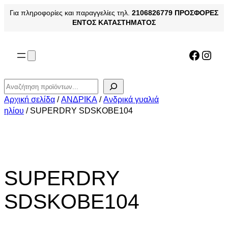
Μετάβαση
Για πληροφορίες και παραγγελίες τηλ.
2106826779
ΠΡΟΣΦΟΡΕΣ
στο
ΕΝΤΟΣ ΚΑΤΑΣΤΗΜΑΤΟΣ
περιεχόμενο
Facebo
Inst
Αναζήτηση
Αρχική σελίδα
/
ΑΝΔΡΙΚΑ
/
Ανδρικά γυαλιά
ηλίου
/ SUPERDRY SDSKOBE104
SUPERDRY
SDSKOBE104