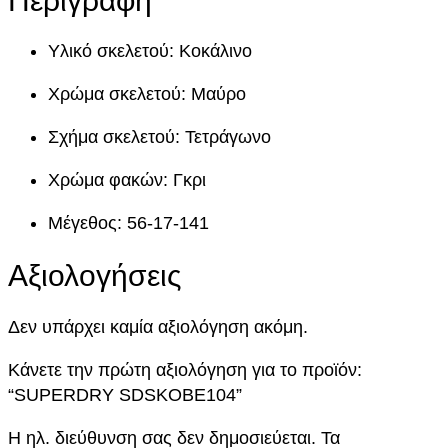
S
D
Υλικό σκελετού: Κοκάλινο
S
K
Χρώμα σκελετού: Μαύρο
O
B
Σχήμα σκελετού: Τετράγωνο
E
Χρώμα φακών: Γκρι
1
0
Μέγεθος: 56-17-141
4
π
Αξιολογήσεις
ο
σ
Δεν υπάρχει καμία αξιολόγηση ακόμη.
ό
τ
Κάνετε την πρώτη αξιολόγηση για το προϊόν:
η
“SUPERDRY SDSKOBE104”
τ
α
Η ηλ. διεύθυνση σας δεν δημοσιεύεται.
Τα