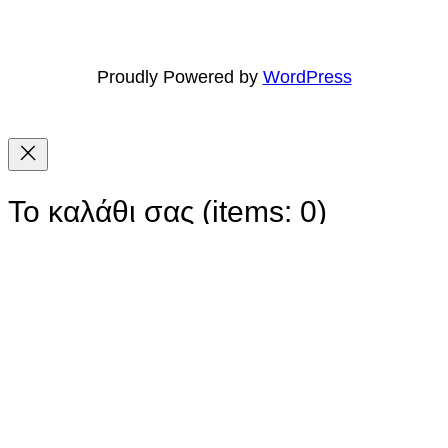
Proudly Powered by
WordPress
Το καλάθι σας
(items: 0)
Προϊόν
Στοιχεία
Σύνολο
Υποσύνολο
0,00 €
Προϊόντα
Τα μεταφορικά και οι εκπτώσεις θα υπολογιστούν κατά
την πληρωμή.
στο
Το καλάθι μου
καλάθι
Προχωρήστε στην ολοκλήρωση παραγγελίας