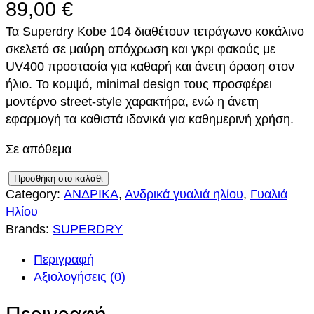
89,00
€
Τα Superdry Kobe 104 διαθέτουν τετράγωνο κοκάλινο
σκελετό σε μαύρη απόχρωση και γκρι φακούς με
UV400 προστασία για καθαρή και άνετη όραση στον
ήλιο. Το κομψό, minimal design τους προσφέρει
μοντέρνο street-style χαρακτήρα, ενώ η άνετη
εφαρμογή τα καθιστά ιδανικά για καθημερινή χρήση.
Σε απόθεμα
S
Προσθήκη στο καλάθι
Category:
ΑΝΔΡΙΚΑ
, 
Ανδρικά γυαλιά ηλίου
, 
Γυαλιά
U
Ηλίου
P
Brands:
SUPERDRY
E
R
Περιγραφή
D
Αξιολογήσεις (0)
R
Y
Περιγραφή