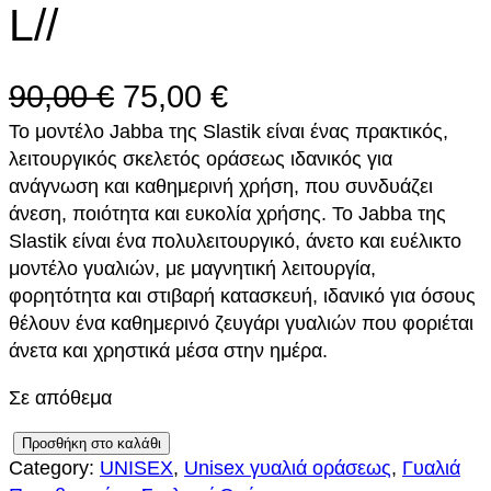
L//
O
Η
90,00
€
75,00
€
Το μοντέλο Jabba της Slastik είναι ένας πρακτικός,
r
τ
λειτουργικός σκελετός οράσεως ιδανικός για
i
ρ
ανάγνωση και καθημερινή χρήση, που συνδυάζει
άνεση, ποιότητα και ευκολία χρήσης. Το Jabba της
g
έ
Slastik είναι ένα πολυλειτουργικό, άνετο και ευέλικτο
i
χ
μοντέλο γυαλιών, με μαγνητική λειτουργία,
φορητότητα και στιβαρή κατασκευή, ιδανικό για όσους
n
ο
θέλουν ένα καθημερινό ζευγάρι γυαλιών που φοριέται
άνετα και χρηστικά μέσα στην ημέρα.
a
υ
l
σ
Σε απόθεμα
p
α
S
Προσθήκη στο καλάθι
Category:
UNISEX
, 
Unisex γυαλιά οράσεως
, 
Γυαλιά
L
r
τ