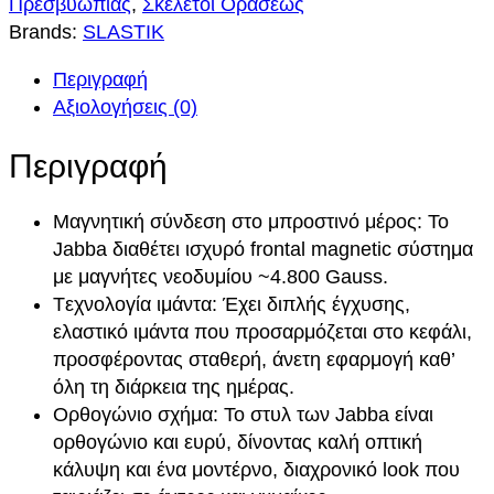
Πρεσβυωπίας
, 
Σκελετοί Οράσεως
A
Brands:
SLASTIK
S
i
ι
T
Περιγραφή
c
μ
I
Αξιολογήσεις (0)
K
e
ή
J
Περιγραφή
w
ε
A
B
a
ί
Μαγνητική σύνδεση στο μπροστινό μέρος: Το
B
Jabba διαθέτει ισχυρό frontal magnetic σύστημα
A
s
ν
με μαγνήτες νεοδυμίου ~4.800 Gauss.
0
:
α
Tεχνολογία ιμάντα: Έχει διπλής έγχυσης,
3
ελαστικό ιμάντα που προσαρμόζεται στο κεφάλι,
6
9
ι
προσφέροντας σταθερή, άνετη εφαρμογή καθ’
L
όλη τη διάρκεια της ημέρας.
0
:
/
Ορθογώνιο σχήμα: Το στυλ των Jabba είναι
/
,
7
ορθογώνιο και ευρύ, δίνοντας καλή οπτική
π
κάλυψη και ένα μοντέρνο, διαχρονικό look που
ο
0
5