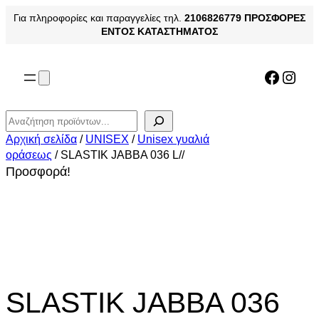
Μετάβαση
Για πληροφορίες και παραγγελίες τηλ.
2106826779
ΠΡΟΣΦΟΡΕΣ
στο
ΕΝΤΟΣ ΚΑΤΑΣΤΗΜΑΤΟΣ
περιεχόμενο
Facebo
Inst
Αναζήτηση
Αρχική σελίδα
/
UNISEX
/
Unisex γυαλιά
οράσεως
/ SLASTIK JABBA 036 L//
Προσφορά!
SLASTIK JABBA 036