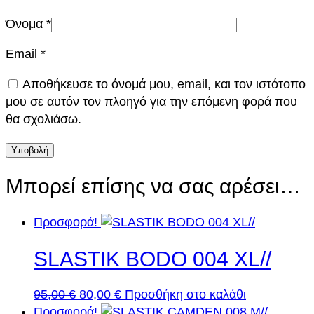
Όνομα
*
Email
*
Αποθήκευσε το όνομά μου, email, και τον ιστότοπο
μου σε αυτόν τον πλοηγό για την επόμενη φορά που
θα σχολιάσω.
Μπορεί επίσης να σας αρέσει…
Προσφορά!
SLASTIK BODO 004 XL//
Original
Η
95,00
€
80,00
€
Προσθήκη στο καλάθι
price
τρέχουσα
Προσφορά!