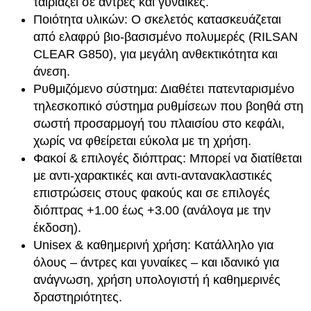
ταιριάζει σε άντρες και γυναίκες.
σ
0
,
Ποιότητα υλικών: Ο σκελετός κατασκευάζεται
ό
από ελαφρύ βιο-βασισμένο πολυμερές (RILSAN
τ
0
CLEAR G850), για μεγάλη ανθεκτικότητα και
η
άνεση.
€
0
τ
Ρυθμιζόμενο σύστημα: Διαθέτει πατενταρισμένο
α
.
τηλεσκοπικό σύστημα ρυθμίσεων που βοηθά στη
σωστή προσαρμογή του πλαισίου στο κεφάλι,
€
χωρίς να φθείρεται εύκολα με τη χρήση.
.
Φακοί & επιλογές διόπτρας: Μπορεί να διατίθεται
με αντι-χαρακτικές και αντι-αντανακλαστικές
επιστρώσεις στους φακούς και σε επιλογές
διόπτρας +1.00 έως +3.00 (ανάλογα με την
έκδοση).
Unisex & καθημερινή χρήση: Κατάλληλο για
όλους – άντρες και γυναίκες – και ιδανικό για
ανάγνωση, χρήση υπολογιστή ή καθημερινές
δραστηριότητες.