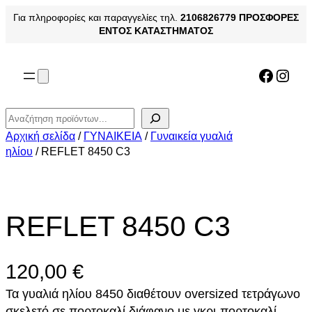
Μετάβαση
Για πληροφορίες και παραγγελίες τηλ.
2106826779
ΠΡΟΣΦΟΡΕΣ
στο
ΕΝΤΟΣ ΚΑΤΑΣΤΗΜΑΤΟΣ
περιεχόμενο
Facebo
Inst
Αναζήτηση
Αρχική σελίδα
/
ΓΥΝΑΙΚΕΙΑ
/
Γυναικεία γυαλιά
ηλίου
/ REFLET 8450 C3
REFLET 8450 C3
120,00
€
Τα γυαλιά ηλίου 8450 διαθέτουν oversized τετράγωνο
σκελετό σε πορτοκαλί διάφανο με γκρι-πορτοκαλί