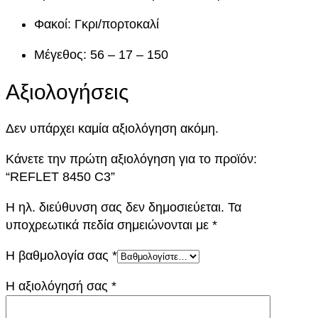
σ
Φακοί: Γκρι/πορτοκαλί
ό
τ
Μέγεθος: 56 – 17 – 150
η
τ
Αξιολογήσεις
α
Δεν υπάρχει καμία αξιολόγηση ακόμη.
Κάνετε την πρώτη αξιολόγηση για το προϊόν:
“REFLET 8450 C3”
Η ηλ. διεύθυνση σας δεν δημοσιεύεται.
Τα
υποχρεωτικά πεδία σημειώνονται με
*
Η βαθμολογία σας
*
Η αξιολόγησή σας
*