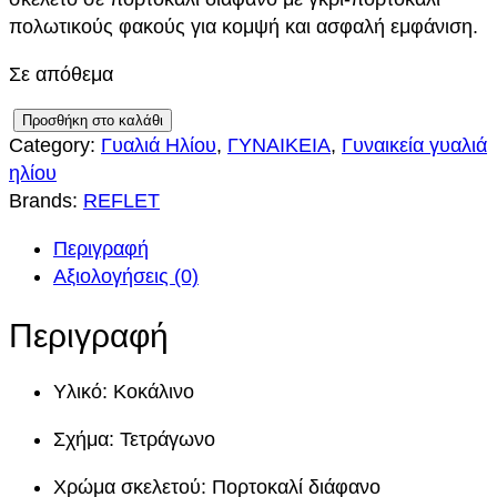
πολωτικούς φακούς για κομψή και ασφαλή εμφάνιση.
Σε απόθεμα
R
Προσθήκη στο καλάθι
Category:
Γυαλιά Ηλίου
, 
ΓΥΝΑΙΚΕΙΑ
, 
Γυναικεία γυαλιά
E
ηλίου
F
Brands:
REFLET
L
E
Περιγραφή
T
Αξιολογήσεις (0)
8
4
Περιγραφή
5
0
Υλικό: Κοκάλινο
C
3
Σχήμα: Τετράγωνο
π
ο
Χρώμα σκελετού: Πορτοκαλί διάφανο