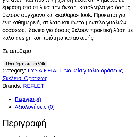
έμφαση στο στιλ και την άνεση, κατάλληλα για όσους
θέλουν σύγχρονο και «καθαρό» look. Πρόκειται για
ένα καθημερινό, στιλάτο και άνετο μοντέλο γυαλιών
οράσεως, ιδανικό για όσους θέλουν πρακτική λύση με
καλό design και ποιότητα κατασκευής.
Σε απόθεμα
R
Προσθήκη στο καλάθι
Category:
ΓΥΝΑΙΚΕΙΑ
, 
Γυναικεία γυαλιά οράσεως
, 
E
Σκελετοί Οράσεως
F
Brands:
REFLET
L
E
Περιγραφή
T
Αξιολογήσεις (0)
1
6
Περιγραφή
0
C