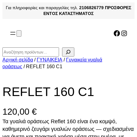
Μετάβαση
Για πληροφορίες και παραγγελίες τηλ.
2106826779
ΠΡΟΣΦΟΡΕΣ
στο
ΕΝΤΟΣ ΚΑΤΑΣΤΗΜΑΤΟΣ
περιεχόμενο
Facebo
Inst
Αναζήτηση
Αρχική σελίδα
/
ΓΥΝΑΙΚΕΙΑ
/
Γυναικεία γυαλιά
οράσεως
/ REFLET 160 C1
REFLET 160 C1
120,00
€
Τα γυαλιά οράσεως Reflet 160 είναι ένα κομψό,
καθημερινό ζευγάρι γυαλιών οράσεως — σχεδιασμένα
για άνετη και πρακτική χρήση μέσα στην ημέρα, με