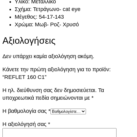
Υλικό: Μεταλλικό
1
Σχήμα: Τετράγωνο- cat eye
π
Μέγεθος: 54-17-143
ο
Χρώμα: Μωβ- Ροζ- Χρυσό
σ
ό
Αξιολογήσεις
τ
η
Δεν υπάρχει καμία αξιολόγηση ακόμη.
τ
α
Κάνετε την πρώτη αξιολόγηση για το προϊόν:
“REFLET 160 C1”
Η ηλ. διεύθυνση σας δεν δημοσιεύεται.
Τα
υποχρεωτικά πεδία σημειώνονται με
*
Η βαθμολογία σας
*
Η αξιολόγησή σας
*