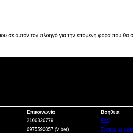
π
ο
.
σ
€
ό
τ
.
 μου σε αυτόν τον πλοηγό για την επόμενη φορά που θα 
η
τ
α
Επικοινωνία
Βοήθεια
2106826779
FAQ
6975590057 (Viber)
Σχετικά με εμά