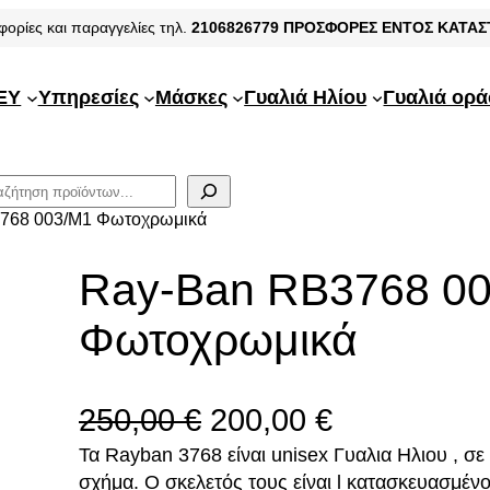
φορίες και παραγγελίες τηλ.
2106826779
ΠΡΟΣΦΟΡΕΣ ΕΝΤΟΣ ΚΑΤΑ
EY
Υπηρεσίες
Μάσκες
Γυαλιά Ηλίου
Γυαλιά ορ
3768 003/M1 Φωτοχρωμικά
Ray-Ban RB3768 0
Φωτοχρωμικά
O
Η
250,00
€
200,00
€
Τα Rayban 3768 είναι unisex Γυαλια Ηλιου , σ
r
τ
σχήμα. Ο σκελετός τους είναι l κατασκευασμέν