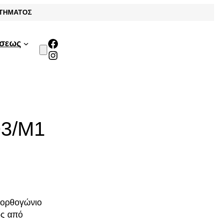
ΣΤΗΜΑΤΟΣ
Facebook
άσεως
Instagram
03/M1
ε ορθογώνιο
ος από