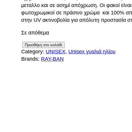
i
ρ
μεταλλο και σε ασημί απόχρωση. Οι φακοί είναι
φωτοχρωμικοί σε πράσινο χρώμα και 100% απ
g
έ
στην UV ακτινοβολία για απόλυτη προστασία στ
i
χ
Σε απόθεμα
n
ο
R
Προσθήκη στο καλάθι
a
υ
Category:
UNISEX
, 
Unisex γυαλιά ηλίου
a
Brands:
RAY-BAN
y
l
σ
-
p
α
B
a
r
τ
n
R
i
ι
B
c
μ
3
7
e
ή
6