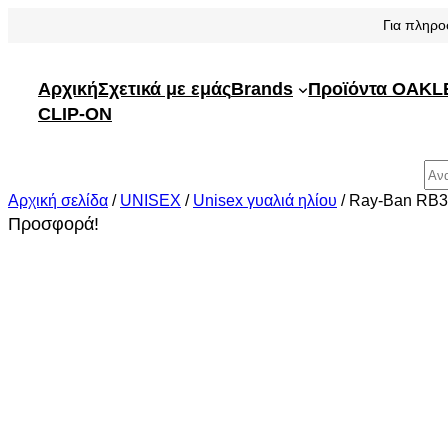
Μετάβαση
Για πληρο
στο
περιεχόμενο
Αρχική
Σχετικά με εμάς
Brands
Προϊόντα OAKL
CLIP-ON
Αναζήτηση
Αρχική σελίδα
/
UNISEX
/
Unisex γυαλιά ηλίου
/ Ray-Ban RB
Προσφορά!