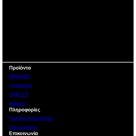
was:
τιμή
439,00 €.
είναι:
350,00 €.
Προϊόντα
BRANDS
Υπηρεσίες
OAKLEY
Μάσκες
Πληροφορίες
Πολιτική Απορρήτου
Όροι Χρήσης
Επικοινωνία