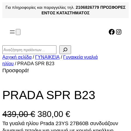
Μετάβαση
Για πληροφορίες και παραγγελίες τηλ.
2106826779
ΠΡΟΣΦΟΡΕΣ
στο
ΕΝΤΟΣ ΚΑΤΑΣΤΗΜΑΤΟΣ
περιεχόμενο
Facebo
Inst
Αναζήτηση
Αρχική σελίδα
/
ΓΥΝΑΙΚΕΙΑ
/
Γυναικεία γυαλιά
ηλίου
/ PRADA SPR B23
Προσφορά!
PRADA SPR B23
O
Η
439,00
€
380,00
€
Τα γυαλιά ηλίου Prada 23YS 27B60B συνδυάζουν
r
τ
δυναμική τετράγωνη γραμμή με κομψό κοκάλινο