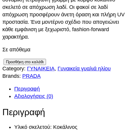
i
ρ
σκελετό σε απόχρωση λαδί. Οι φακοί σε λαδί
απόχρωση προσφέρουν άνετη όραση και πλήρη UV
g
έ
προστασία. Ένα μοντέρνο σχέδιο που απογειώνει
i
χ
κάθε εμφάνιση με ξεχωριστό, fashion-forward
χαρακτήρα.
n
ο
Σε απόθεμα
a
υ
P
Προσθήκη στο καλάθι
l
σ
Category:
ΓΥΝΑΙΚΕΙΑ
, 
Γυναικεία γυαλιά ηλίου
R
p
α
Brands:
PRADA
A
D
r
τ
Περιγραφή
A
Αξιολογήσεις (0)
S
i
ι
P
Περιγραφή
c
μ
R
B
e
ή
Υλικό σκελετού: Κοκάλινος
2