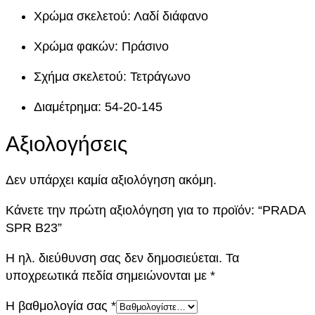
w
ε
3
Χρώμα σκελετού: Λαδί διάφανο
π
a
ί
ο
Χρώμα φακών: Πράσινο
σ
s
ν
Σχήμα σκελετού: Τετράγωνο
ό
:
α
τ
Διαμέτρημα: 54-20-145
η
4
ι
τ
Αξιολογήσεις
3
:
α
9
3
Δεν υπάρχει καμία αξιολόγηση ακόμη.
,
8
Κάνετε την πρώτη αξιολόγηση για το προϊόν: “PRADA
SPR B23”
0
0
Η ηλ. διεύθυνση σας δεν δημοσιεύεται.
Τα
0
,
υποχρεωτικά πεδία σημειώνονται με
*
0
Η βαθμολογία σας
*