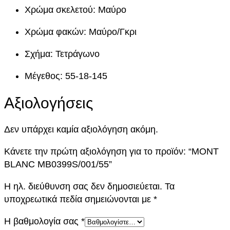
0
Χρώμα σκελετού: Μαύρο
3
9
Χρώμα φακών: Μαύρο/Γκρι
9
Σχήμα: Τετράγωνο
S
/
Μέγεθος: 55-18-145
0
0
Αξιολογήσεις
1
/
Δεν υπάρχει καμία αξιολόγηση ακόμη.
5
5
Κάνετε την πρώτη αξιολόγηση για το προϊόν: “MONT
π
BLANC MB0399S/001/55”
ο
σ
Η ηλ. διεύθυνση σας δεν δημοσιεύεται.
Τα
ό
υποχρεωτικά πεδία σημειώνονται με
*
τ
Η βαθμολογία σας
*
η