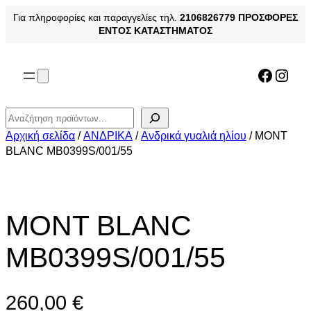
Μετάβαση
Για πληροφορίες και παραγγελίες τηλ.
2106826779
ΠΡΟΣΦΟΡΕΣ
στο
ΕΝΤΟΣ ΚΑΤΑΣΤΗΜΑΤΟΣ
περιεχόμενο
Facebo
Inst
Αναζήτηση
Αρχική σελίδα
/
ΑΝΔΡΙΚΑ
/
Ανδρικά γυαλιά ηλίου
/ MONT
BLANC MB0399S/001/55
MONT BLANC
MB0399S/001/55
260,00
€