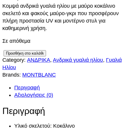
Κομψά ανδρικά γυαλιά ηλίου με μαύρο κοκάλινο
σκελετό και φακούς μαύρο-γκρι που προσφέρουν
πλήρη προστασία UV και μοντέρνο στυλ για
καθημερινή χρήση.
Σε απόθεμα
M
Προσθήκη στο καλάθι
Category:
ΑΝΔΡΙΚΑ
, 
Ανδρικά γυαλιά ηλίου
, 
Γυαλιά
O
Ηλίου
N
Brands:
MONTBLANC
T
B
Περιγραφή
L
Αξιολογήσεις (0)
A
N
Περιγραφή
C
M
Υλικό σκελετού: Κοκάλινο
B