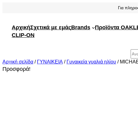
Μετάβαση
Για πληρο
στο
περιεχόμενο
Αρχική
Σχετικά με εμάς
Brands
Προϊόντα OAKL
CLIP-ON
Αναζήτηση
Αρχική σελίδα
/
ΓΥΝΑΙΚΕΙΑ
/
Γυναικεία γυαλιά ηλίου
/ MICHA
Προσφορά!