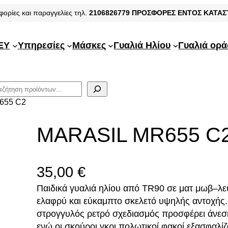
φορίες και παραγγελίες τηλ.
2106826779
ΠΡΟΣΦΟΡΕΣ ΕΝΤΟΣ ΚΑΤΑ
EY
Υπηρεσίες
Μάσκες
Γυαλιά Ηλίου
Γυαλιά ορ
655 C2
MARASIL MR655 C
35,00
€
Παιδικά γυαλιά ηλίου από TR90 σε ματ μωβ–λε
ελαφρύ και εύκαμπτο σκελετό υψηλής αντοχής
στρογγυλός ρετρό σχεδιασμός προσφέρει άνεση
ενώ οι σκούροι γκρι πολωτικοί φακοί εξασφαλί