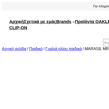
Μετάβαση
Για πληρο
στο
περιεχόμενο
Αρχική
Σχετικά με εμάς
Brands
Προϊόντα OAKL
CLIP-ON
Αναζήτηση
Αρχική σελίδα
/
Παιδικό
/
Γυαλιά ηλίου παιδικά
/ MARASIL MR