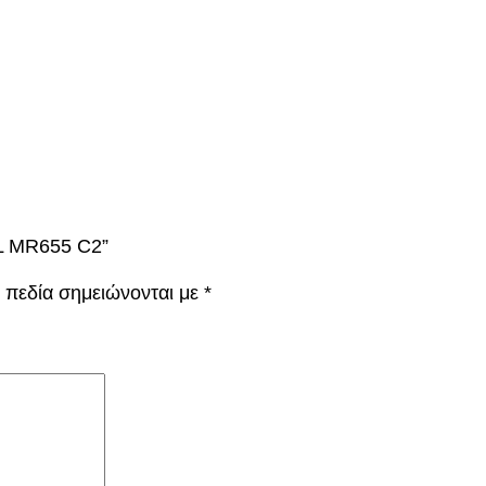
π
ο
σ
ό
τ
η
τ
α
IL MR655 C2”
 πεδία σημειώνονται με
*