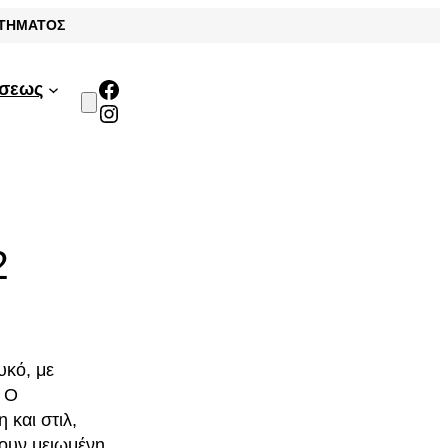
ΣΤΗΜΑΤΟΣ
Facebook
άσεως
Instagram
2
υκό, με
. Ο
 και στιλ,
ζουν μειωμένη