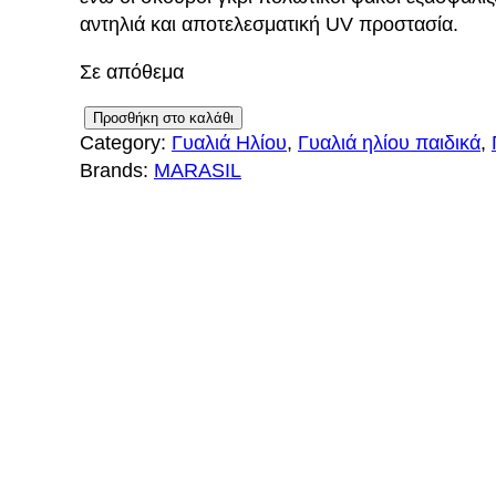
αντηλιά και αποτελεσματική UV προστασία.
Σε απόθεμα
M
Προσθήκη στο καλάθι
Category:
Γυαλιά Ηλίου
, 
Γυαλιά ηλίου παιδικά
, 
A
Brands:
MARASIL
R
A
S
I
L
M
R
6
5
5
C
2