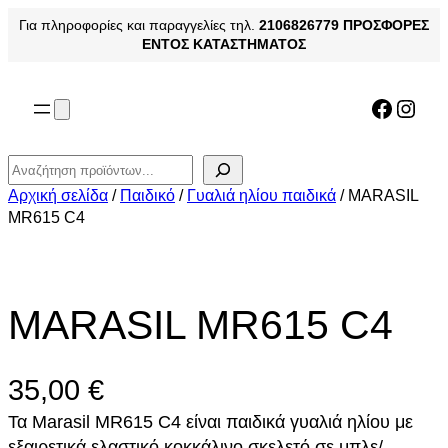
Μετάβαση
Για πληροφορίες και παραγγελίες τηλ.
2106826779
ΠΡΟΣΦΟΡΕΣ
στο
ΕΝΤΟΣ ΚΑΤΑΣΤΗΜΑΤΟΣ
περιεχόμενο
Facebo
Inst
Αναζήτηση
Αρχική σελίδα
/
Παιδικό
/
Γυαλιά ηλίου παιδικά
/ MARASIL
MR615 C4
MARASIL MR615 C4
35,00
€
Τα Marasil MR615 C4 είναι παιδικά γυαλιά ηλίου με
εξαιρετικά ελαστικό κοκκάλινο σκελετό σε μπλε/