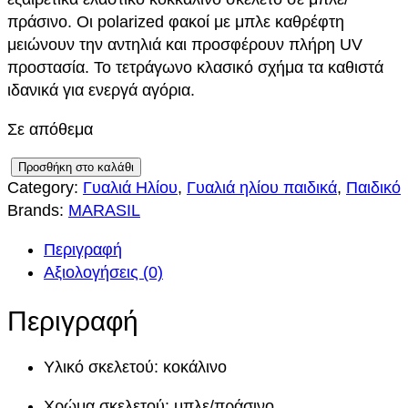
πράσινο. Οι polarized φακοί με μπλε καθρέφτη
μειώνουν την αντηλιά και προσφέρουν πλήρη UV
προστασία. Το τετράγωνο κλασικό σχήμα τα καθιστά
ιδανικά για ενεργά αγόρια.
Σε απόθεμα
M
Προσθήκη στο καλάθι
Category:
Γυαλιά Ηλίου
, 
Γυαλιά ηλίου παιδικά
, 
Παιδικό
A
Brands:
MARASIL
R
A
Περιγραφή
S
Αξιολογήσεις (0)
I
L
Περιγραφή
M
R
Υλικό σκελετού: κοκάλινο
6
1
Χρώμα σκελετού: μπλε/πράσινο