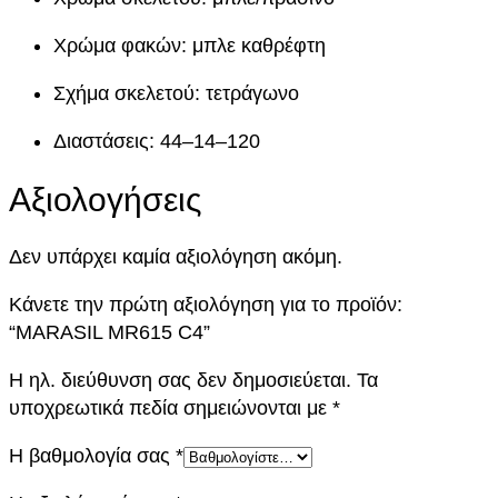
5
C
Χρώμα φακών: μπλε καθρέφτη
4
Σχήμα σκελετού: τετράγωνο
π
ο
Διαστάσεις: 44–14–120
σ
ό
Αξιολογήσεις
τ
η
Δεν υπάρχει καμία αξιολόγηση ακόμη.
τ
α
Κάνετε την πρώτη αξιολόγηση για το προϊόν:
“MARASIL MR615 C4”
Η ηλ. διεύθυνση σας δεν δημοσιεύεται.
Τα
υποχρεωτικά πεδία σημειώνονται με
*
Η βαθμολογία σας
*