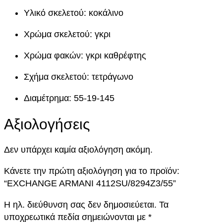
R
Υλικό σκελετού: κοκάλινο
M
A
Χρώμα σκελετού: γκρι
N
I
Χρώμα φακών: γκρι καθρέφτης
4
Σχήμα σκελετού: τετράγωνο
1
1
Διαμέτρημα: 55-19-145
2
S
Αξιολογήσεις
U
/
Δεν υπάρχει καμία αξιολόγηση ακόμη.
8
2
Κάνετε την πρώτη αξιολόγηση για το προϊόν:
9
“EXCHANGE ARMANI 4112SU/8294Z3/55”
4
Z
Η ηλ. διεύθυνση σας δεν δημοσιεύεται.
Τα
3
υποχρεωτικά πεδία σημειώνονται με
*