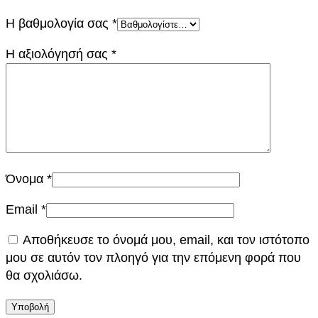
/
Η βαθμολογία σας
*
5
5
Η αξιολόγησή σας
*
π
ο
σ
ό
τ
η
τ
Όνομα
*
α
Email
*
Αποθήκευσε το όνομά μου, email, και τον ιστότοπο
μου σε αυτόν τον πλοηγό για την επόμενη φορά που
θα σχολιάσω.