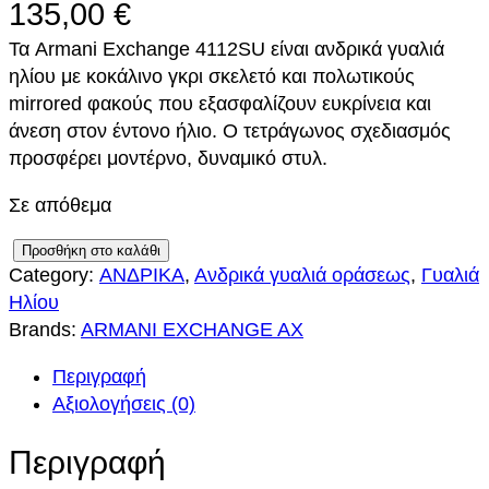
135,00
€
Τα Armani Exchange 4112SU είναι ανδρικά γυαλιά
ηλίου με κοκάλινο γκρι σκελετό και πολωτικούς
mirrored φακούς που εξασφαλίζουν ευκρίνεια και
άνεση στον έντονο ήλιο. Ο τετράγωνος σχεδιασμός
προσφέρει μοντέρνο, δυναμικό στυλ.
Σε απόθεμα
E
Προσθήκη στο καλάθι
Category:
ΑΝΔΡΙΚΑ
, 
Ανδρικά γυαλιά οράσεως
, 
Γυαλιά
X
Ηλίου
C
Brands:
ARMANI EXCHANGE AX
H
A
Περιγραφή
N
Αξιολογήσεις (0)
G
E
Περιγραφή
A