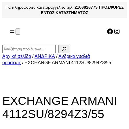
Μετάβαση
Για πληροφορίες και παραγγελίες τηλ.
2106826779
ΠΡΟΣΦΟΡΕΣ
στο
ΕΝΤΟΣ ΚΑΤΑΣΤΗΜΑΤΟΣ
περιεχόμενο
Facebo
Inst
Αναζήτηση
Αρχική σελίδα
/
ΑΝΔΡΙΚΑ
/
Ανδρικά γυαλιά
οράσεως
/ EXCHANGE ARMANI 4112SU/8294Z3/55
EXCHANGE ARMANI
4112SU/8294Z3/55