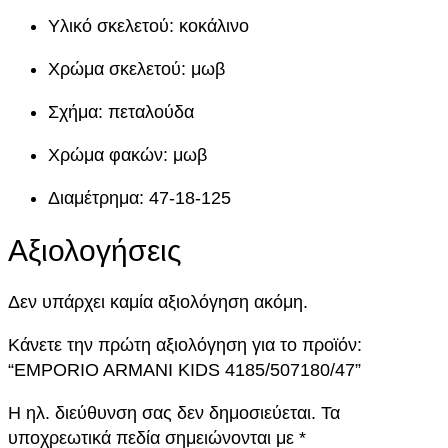
R
Υλικό σκελετού: κοκάλινο
M
A
Χρώμα σκελετού: μωβ
N
I
Σχήμα: πεταλούδα
K
Χρώμα φακών: μωβ
I
D
Διαμέτρημα: 47-18-125
S
4
Αξιολογήσεις
1
8
Δεν υπάρχει καμία αξιολόγηση ακόμη.
5
/
Κάνετε την πρώτη αξιολόγηση για το προϊόν:
5
“EMPORIO ARMANI KIDS 4185/507180/47”
0
7
Η ηλ. διεύθυνση σας δεν δημοσιεύεται.
Τα
1
υποχρεωτικά πεδία σημειώνονται με
*