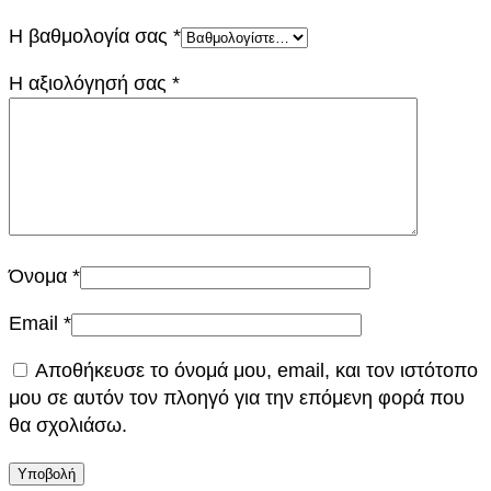
8
Η βαθμολογία σας
*
0
/
Η αξιολόγησή σας
*
4
7
π
ο
σ
ό
τ
Όνομα
*
η
τ
Email
*
α
Αποθήκευσε το όνομά μου, email, και τον ιστότοπο
μου σε αυτόν τον πλοηγό για την επόμενη φορά που
θα σχολιάσω.