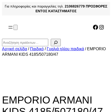
Μετάβαση
Για πληροφορίες και παραγγελίες τηλ.
2106826779
ΠΡΟΣΦΟΡΕΣ
στο
ΕΝΤΟΣ ΚΑΤΑΣΤΗΜΑΤΟΣ
περιεχόμενο
Facebo
Inst
Αναζήτηση
Αρχική σελίδα
/
Παιδικό
/
Γυαλιά ηλίου παιδικά
/ EMPORIO
ARMANI KIDS 4185/507180/47
EMPORIO ARMANI
KIDS 4185/507180/47