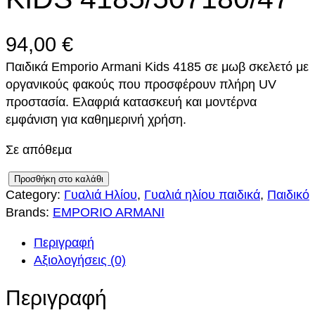
94,00
€
Παιδικά Emporio Armani Kids 4185 σε μωβ σκελετό με
οργανικούς φακούς που προσφέρουν πλήρη UV
προστασία. Ελαφριά κατασκευή και μοντέρνα
εμφάνιση για καθημερινή χρήση.
Σε απόθεμα
E
Προσθήκη στο καλάθι
Category:
Γυαλιά Ηλίου
, 
Γυαλιά ηλίου παιδικά
, 
Παιδικό
M
Brands:
EMPORIO ARMANI
P
O
Περιγραφή
R
Αξιολογήσεις (0)
I
O
Περιγραφή
A