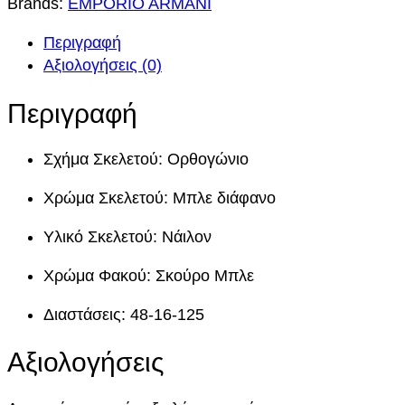
Brands:
EMPORIO ARMANI
P
O
Περιγραφή
R
Αξιολογήσεις (0)
I
O
Περιγραφή
A
R
Σχήμα Σκελετού: Ορθογώνιο
M
A
Χρώμα Σκελετού: Μπλε διάφανο
N
I
Υλικό Σκελετού: Νάιλον
K
Χρώμα Φακού: Σκούρο Μπλε
I
D
Διαστάσεις: 48-16-125
S
4
Αξιολογήσεις
0
0