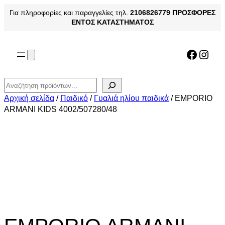
Μετάβαση
Για πληροφορίες και παραγγελίες τηλ.
2106826779
ΠΡΟΣΦΟΡΕΣ
στο
ΕΝΤΟΣ ΚΑΤΑΣΤΗΜΑΤΟΣ
περιεχόμενο
Facebo
Inst
Αναζήτηση
Αρχική σελίδα
/
Παιδικό
/
Γυαλιά ηλίου παιδικά
/ EMPORIO
ARMANI KIDS 4002/507280/48