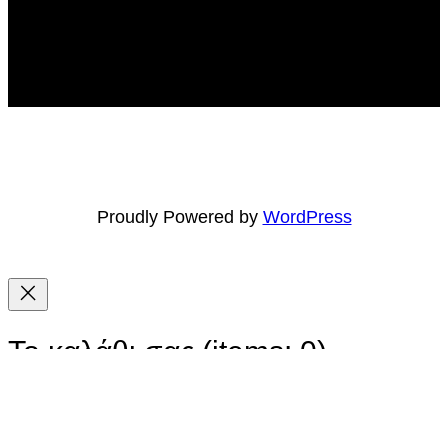
Proudly Powered by
WordPress
Το καλάθι σας
(items: 0)
Προϊόν
Στοιχεία
Σύνολο
Υποσύνολο
0,00 €