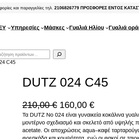
φορίες και παραγγελίες τηλ.
2106826779
ΠΡΟΣΦΟΡΕΣ ΕΝΤΟΣ ΚΑΤΑ
EY
Υπηρεσίες
Μάσκες
Γυαλιά Ηλίου
Γυαλιά ορ
24 C45
DUTZ 024 C45
O
Η
210,00
€
160,00
€
Τα DUTZ No 024 είναι γυναικεία κοκάλινα γυαλι
r
τ
μοντέρνο σχεδιασμό και σκελετό από υψηλής π
i
ρ
acetate. Οι αποχρώσεις aqua–καφέ ταρταρούγ
φρεσκάδα και κομψότητα, ενώ οι φακοί σε ταιρ