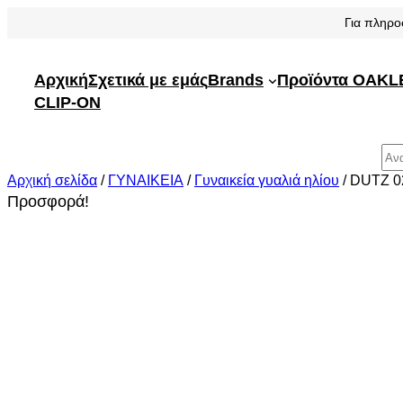
Μετάβαση
Για πληρο
στο
περιεχόμενο
Αρχική
Σχετικά με εμάς
Brands
Προϊόντα OAKL
CLIP-ON
Αναζήτηση
Αρχική σελίδα
/
ΓΥΝΑΙΚΕΙΑ
/
Γυναικεία γυαλιά ηλίου
/ DUTZ 0
Προσφορά!