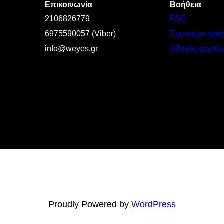
Επικοινωνία
Βοήθεια
2106826779
FAQ
6975590057 (Viber)
Σχετικά με εμά
info@weyes.gr
Οδηγός μεγεθ
Proudly Powered by
WordPress