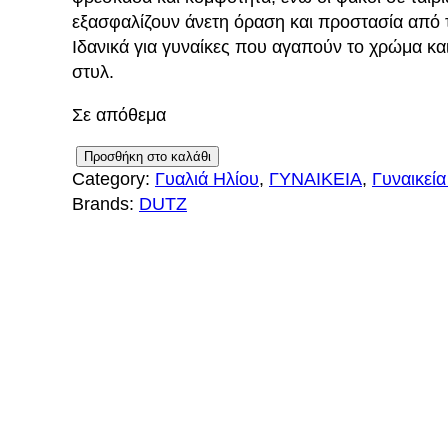
g
έ
εξασφαλίζουν άνετη όραση και προστασία από τ
i
χ
Ιδανικά για γυναίκες που αγαπούν το χρώμα κα
στυλ.
n
ο
Σε απόθεμα
a
υ
D
Προσθήκη στο καλάθι
l
σ
Category:
Γυαλιά Ηλίου
, 
ΓΥΝΑΙΚΕΙΑ
, 
Γυναικεία
U
p
α
Brands:
DUTZ
T
Z
r
τ
0
2
i
ι
4
c
μ
C
4
e
ή
5
w
ε
π
ο