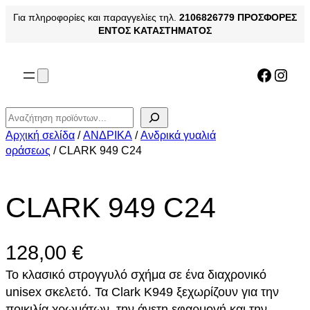
Μετάβαση
Για πληροφορίες και παραγγελίες τηλ.
2106826779
ΠΡΟΣΦΟΡΕΣ
στο
ΕΝΤΟΣ ΚΑΤΑΣΤΗΜΑΤΟΣ
περιεχόμενο
Facebo
Inst
Αναζήτηση
Αρχική σελίδα
/
ΑΝΔΡΙΚΑ
/
Ανδρικά γυαλιά
οράσεως
/ CLARK 949 C24
CLARK 949 C24
128,00
€
Το κλασικό στρογγυλό σχήμα σε ένα διαχρονικό
unisex σκελετό. Τα Clark K949 ξεχωρίζουν για την
ποικιλία χρωμάτων, την άνετη εφαρμογή και την