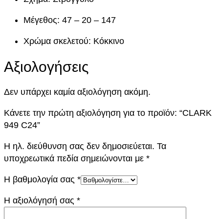
σ
ό
Μέγεθος: 47 – 20 – 147
τ
Χρώμα σκελετού: Κόκκινο
η
τ
Αξιολογήσεις
α
Δεν υπάρχει καμία αξιολόγηση ακόμη.
Κάνετε την πρώτη αξιολόγηση για το προϊόν: “CLARK
949 C24”
Η ηλ. διεύθυνση σας δεν δημοσιεύεται.
Τα
υποχρεωτικά πεδία σημειώνονται με
*
Η βαθμολογία σας
*
Η αξιολόγησή σας
*