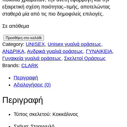
εξαιρετική σχέση ποιότητας–τιμής, αποτελώντας
σταθερά μία από τις πιο δημοφιλείς επιλογές.
Σε απόθεμα
C
Προσθήκη στο καλάθι
Category:
UNISEX
, 
Unisex γυαλιά οράσεως
, 
L
ΑΝΔΡΙΚΑ
, 
Ανδρικά γυαλιά οράσεως
, 
ΓΥΝΑΙΚΕΙΑ
, 
A
Γυναικεία γυαλιά οράσεως
, 
Σκελετοί Οράσεως
R
Brands:
CLARK
K
9
Περιγραφή
4
Αξιολογήσεις (0)
9
C
Περιγραφή
2
4
Τύπος σκελετού: Κοκκάλινος
π
ο
Σχήμα: Στρογγυλό