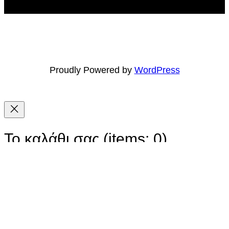
Proudly Powered by
WordPress
Το καλάθι σας
(items: 0)
Προϊόν
Στοιχεία
Σύνολο
Υποσύνολο
0,00 €
Προϊόντα
Τα μεταφορικά και οι εκπτώσεις θα υπολογιστούν κατά
την πληρωμή.
στο
Το καλάθι μου