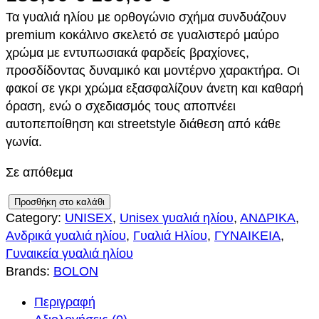
Τα γυαλιά ηλίου με ορθογώνιο σχήμα συνδυάζουν
r
τ
premium κοκάλινο σκελετό σε γυαλιστερό μαύρο
i
ρ
χρώμα με εντυπωσιακά φαρδείς βραχίονες,
προσδίδοντας δυναμικό και μοντέρνο χαρακτήρα. Οι
g
έ
φακοί σε γκρι χρώμα εξασφαλίζουν άνετη και καθαρή
i
χ
όραση, ενώ ο σχεδιασμός τους αποπνέει
αυτοπεποίθηση και streetstyle διάθεση από κάθε
n
ο
γωνία.
a
υ
Σε απόθεμα
l
σ
B
Προσθήκη στο καλάθι
p
α
Category:
UNISEX
, 
Unisex γυαλιά ηλίου
, 
ΑΝΔΡΙΚΑ
, 
O
Ανδρικά γυαλιά ηλίου
, 
Γυαλιά Ηλίου
, 
ΓΥΝΑΙΚΕΙΑ
, 
L
r
τ
Γυναικεία γυαλιά ηλίου
O
Brands:
BOLON
N
i
ι
B
Περιγραφή
c
μ
L