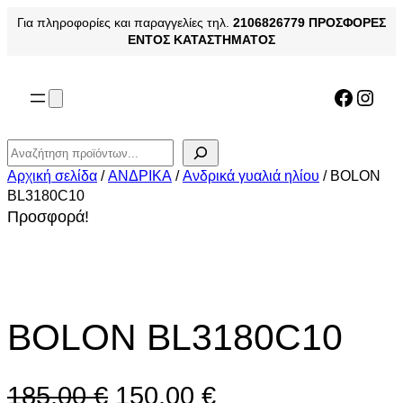
Μετάβαση
Για πληροφορίες και παραγγελίες τηλ.
2106826779
ΠΡΟΣΦΟΡΕΣ
στο
ΕΝΤΟΣ ΚΑΤΑΣΤΗΜΑΤΟΣ
περιεχόμενο
Facebo
Inst
Αναζήτηση
Αρχική σελίδα
/
ΑΝΔΡΙΚΑ
/
Ανδρικά γυαλιά ηλίου
/ BOLON
BL3180C10
Προσφορά!
BOLON BL3180C10
O
Η
185,00
€
150,00
€