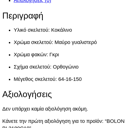
Αξιολογήσεις (0)
3
e
ή
1
Περιγραφή
w
ε
8
0
a
ί
Υλικό σκελετού: Κοκάλινο
C
1
s
ν
Χρώμα σκελετού: Μαύρο γυαλιστερό
0
:
α
π
Χρώμα φακών: Γκρι
ο
1
ι
Σχήμα σκελετού: Ορθογώνιο
σ
8
:
ό
Μέγεθος σκελετού: 64-16-150
τ
5
1
η
Αξιολογήσεις
τ
,
5
α
0
0
Δεν υπάρχει καμία αξιολόγηση ακόμη.
0
,
Κάνετε την πρώτη αξιολόγηση για το προϊόν: “BOLON