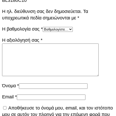
BL3180C10”
0
Η ηλ. διεύθυνση σας δεν δημοσιεύεται.
Τα
€
0
υποχρεωτικά πεδία σημειώνονται με
*
.
Η βαθμολογία σας
*
€
Η αξιολόγησή σας
*
.
Όνομα
*
Email
*
Αποθήκευσε το όνομά μου, email, και τον ιστότοπο
μου σε αυτόν τον πλοηγό για την επόμενη φορά που