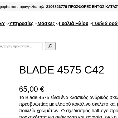
φορίες και παραγγελίες τηλ.
2106826779
ΠΡΟΣΦΟΡΕΣ ΕΝΤΟΣ ΚΑΤΑ
EY
Υπηρεσίες
Μάσκες
Γυαλιά Ηλίου
Γυαλιά ορ
BLADE 4575 C42
65,00
€
Το Blade 4575 είναι ένα κλασικός ανδρικός σκε
πρεσβυωπίας με ελαφρύ κοκάλινο σκελετό και
ποικιλία χρωμάτων. Ο σχεδιασμός half-eye πρ
πρακτικότητα για ανάγνωση και εργασία, ενώ η