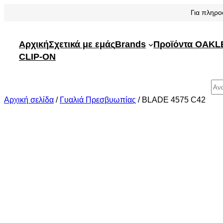
Μετάβαση
Για πληρο
στο
περιεχόμενο
Αρχική
Σχετικά με εμάς
Brands
Προϊόντα OAKL
CLIP-ON
Αναζήτηση
Αρχική σελίδα
/
Γυαλιά Πρεσβυωπίας
/ BLADE 4575 C42