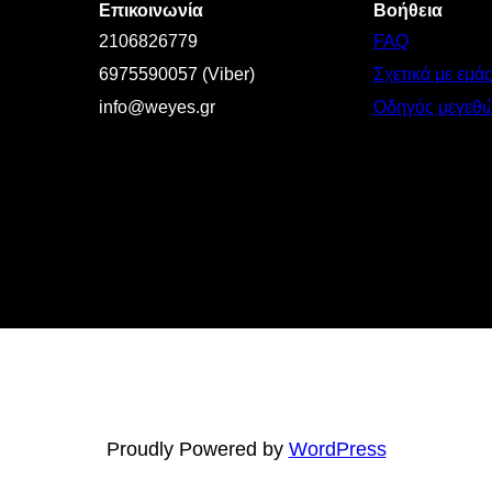
Επικοινωνία
Βοήθεια
2106826779
FAQ
6975590057 (Viber)
Σχετικά με εμά
info@weyes.gr
Οδηγός μεγεθ
Proudly Powered by
WordPress