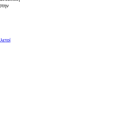
στην
λετοί