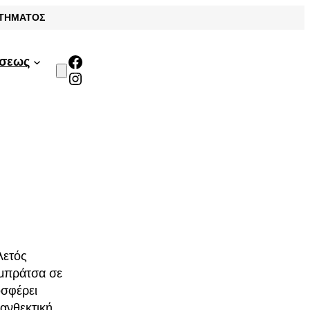
ΣΤΗΜΑΤΟΣ
Facebook
άσεως
Instagram
λετός
 μπράτσα σε
οσφέρει
 ανθεκτική