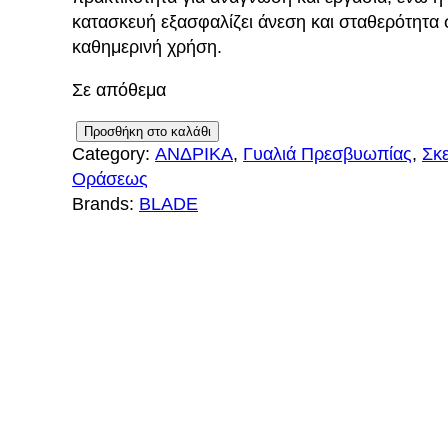
κατασκευή εξασφαλίζει άνεση και σταθερότητα 
καθημερινή χρήση.
Σε απόθεμα
B
Προσθήκη στο καλάθι
Category:
ΑΝΔΡΙΚΑ
, 
Γυαλιά Πρεσβυωπίας
, 
Σκε
L
Οράσεως
A
Brands:
BLADE
D
E
4
5
7
5
C
4
2
π