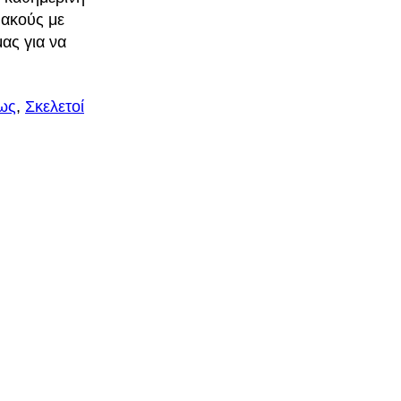
φακούς με
ας για να
εως
, 
Σκελετοί