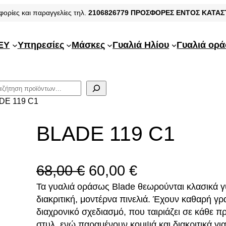
φορίες και παραγγελίες τηλ.
2106826779
ΠΡΟΣΦΟΡΕΣ ΕΝΤΟΣ ΚΑΤΑ
EY
Υπηρεσίες
Μάσκες
Γυαλιά Ηλίου
Γυαλιά ορ
DE 119 C1
BLADE 119 C1
O
Η
68,00
€
60,00
€
Τα γυαλιά οράσως Blade θεωρούνται κλασικά γυ
r
τ
διακριτική, μοντέρνα πινελιά. Έχουν καθαρή γρ
i
ρ
διαχρονικό σχεδιασμό, που ταιριάζει σε κάθε 
στυλ, ενώ παραμένουν κομψά και διακριτικά γι