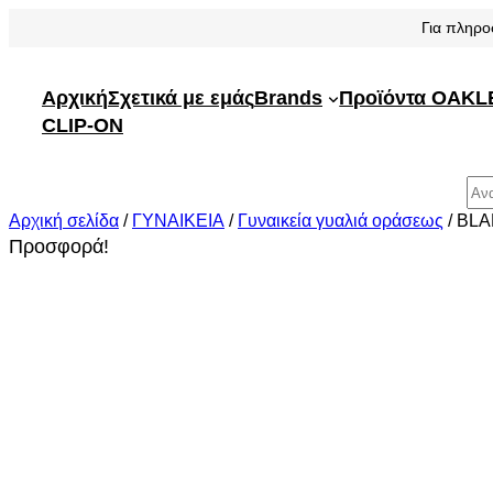
Μετάβαση
Για πληρο
στο
περιεχόμενο
Αρχική
Σχετικά με εμάς
Brands
Προϊόντα OAKL
CLIP-ON
Αναζήτηση
Αρχική σελίδα
/
ΓΥΝΑΙΚΕΙΑ
/
Γυναικεία γυαλιά οράσεως
/ BLA
Προσφορά!