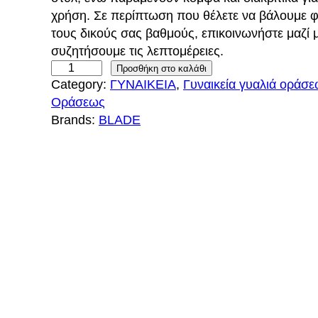
g
έ
χρήση. Σε περίπτωση που θέλετε να βάλουμε 
i
χ
τους δικούς σας βαθμούς, επικοινωνήστε μαζί μ
συζητήσουμε τις λεπτομέρειες.
n
ο
B
Προσθήκη στο καλάθι
Category:
ΓΥΝΑΙΚΕΙΑ
, 
Γυναικεία γυαλιά οράσ
L
a
υ
Οράσεως
A
l
σ
Brands:
BLADE
D
E
p
α
1
r
τ
1
9
i
ι
C
1
c
μ
π
e
ή
ο
σ
w
ε
ό
τ