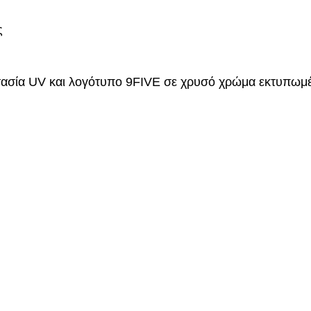
ς
ασία UV και λογότυπο 9FIVE σε χρυσό χρώμα εκτυπωμέ