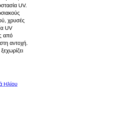
οστασία UV.
ωσιακούς
ού, χρυσές
ία UV
ς από
ιστη αντοχή.
 ξεχωρίζει
ά Ηλίου