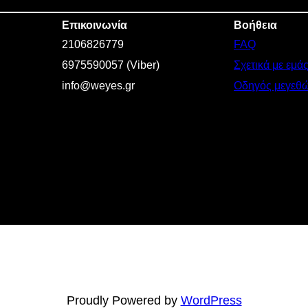
Επικοινωνία
Βοήθεια
2106826779
FAQ
6975590057 (Viber)
Σχετικά με εμά
info@weyes.gr
Οδηγός μεγεθ
Proudly Powered by
WordPress