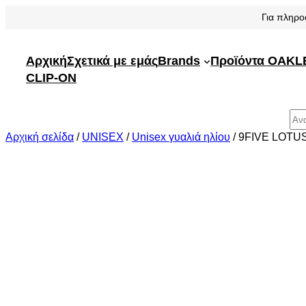
Μετάβαση
Για πληρο
στο
περιεχόμενο
Αρχική
Σχετικά με εμάς
Brands
Προϊόντα OAKL
CLIP-ON
Αναζήτηση
Αρχική σελίδα
/
UNISEX
/
Unisex γυαλιά ηλίου
/ 9FIVE LOT