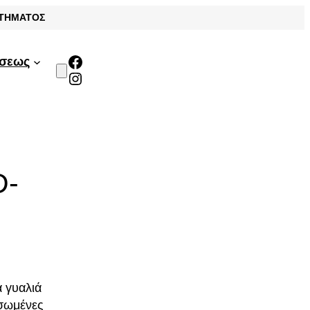
ΣΤΗΜΑΤΟΣ
Facebook
άσεως
Instagram
D-
α γυαλιά
υσωμένες